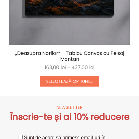
„Deasupra Norilor” – Tablou Canvas cu Peisaj
Montan
163,00
lei
–
437,00
lei
SELECTEAZĂ OPȚIUNILE
NEWSLETTER
Înscrie-te și ai 10% reducere
Sunt de acord să primesc email-uri în