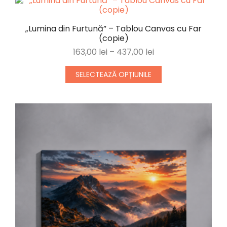
„Lumina din Furtună” – Tablou Canvas cu Far
(copie)
163,00
lei
–
437,00
lei
SELECTEAZĂ OPȚIUNILE