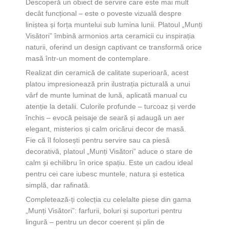
Descoperă un obiect de servire care este mai mult
decât funcțional – este o poveste vizuală despre
liniștea și forța muntelui sub lumina lunii. Platoul „Munți
Visători” îmbină armonios arta ceramicii cu inspirația
naturii, oferind un design captivant ce transformă orice
masă într-un moment de contemplare.
Realizat din ceramică de calitate superioară, acest
platou impresionează prin ilustrația picturală a unui
vârf de munte luminat de lună, aplicată manual cu
atenție la detalii. Culorile profunde – turcoaz și verde
închis – evocă peisaje de seară și adaugă un aer
elegant, misterios și calm oricărui decor de masă.
Fie că îl folosești pentru servire sau ca piesă
decorativă, platoul „Munți Visători” aduce o stare de
calm și echilibru în orice spațiu. Este un cadou ideal
pentru cei care iubesc muntele, natura și estetica
simplă, dar rafinată.
Completează-ți colecția cu celelalte piese din gama
„Munți Visători”: farfurii, boluri și suporturi pentru
lingură – pentru un decor coerent și plin de