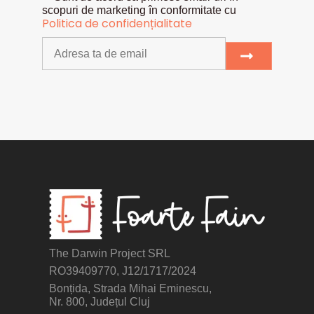
scopuri de marketing în conformitate cu
Politica de confidențialitate
The Darwin Project SRL
RO39409770, J12/1717/2024
Bonțida, Strada Mihai Eminescu,
Nr. 800, Județul Cluj