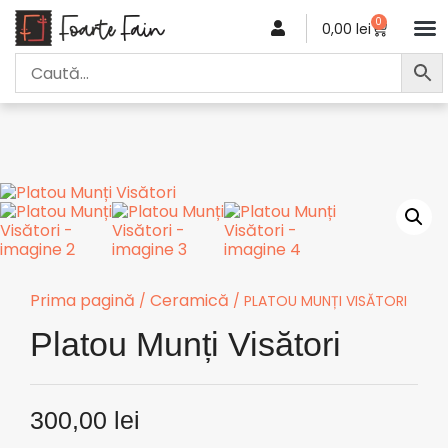
0
0,00
lei
Prima pagină
Ceramică
/
/ PLATOU MUNȚI VISĂTORI
Platou Munți Visători
300,00
lei