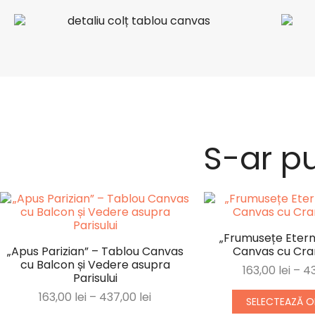
S-ar pu
„Frumusețe Etern
„Apus Parizian” – Tablou Canvas
Canvas cu Crani
cu Balcon și Vedere asupra
163,00
lei
–
4
Parisului
163,00
lei
–
437,00
lei
SELECTEAZĂ OP