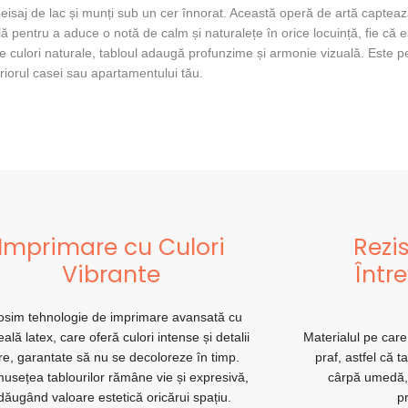
eisaj de lac și munți sub un cer înnorat. Această operă de artă captează
deală pentru a aduce o notă de calm și naturalețe în orice locuință, fie că
 de culori naturale, tabloul adaugă profunzime și armonie vizuală. Este 
eriorul casei sau apartamentului tău.
Imprimare cu Culori
Rezis
Vibrante
Într
osim tehnologie de imprimare avansată cu
ală latex, care oferă culori intense și detalii
Materialul pe care
re, garantate să nu se decoloreze în timp.
praf, astfel că t
usețea tablourilor rămâne vie și expresivă,
cârpă umedă,
dăugând valoare estetică oricărui spațiu.
p