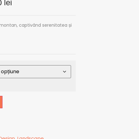
0
lei
t montan, captivând serenitatea și
 Design
,
Landscape