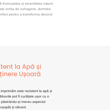
 frumusețea și serenitatea naturii,
 este vorba de sufragerie, dormitor,
perfect pentru a transforma decorul
tent la Apă și
eținere Ușoară
 imprimăm este rezistent la apă și
ablourile pot fi curățate ușor cu o
 păstrându-și mereu aspectul
roaspăt și vibrant.