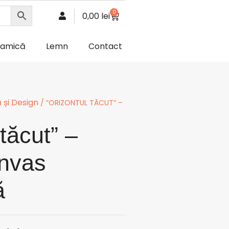
0
0,00
lei
ramică
Lemn
Contact
 și Design
/ “ORIZONTUL TĂCUT” –
tăcut” –
nvas
ă