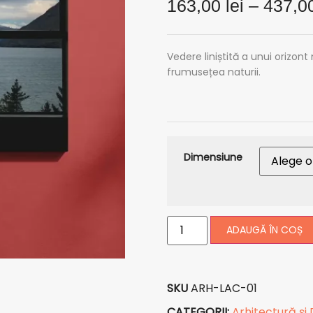
163,00
lei
–
437,0
Vedere liniștită a unui orizon
frumusețea naturii.
Dimensiune
ADAUGĂ ÎN COȘ
SKU
ARH-LAC-01
CATEGORII:
Arhitectură și