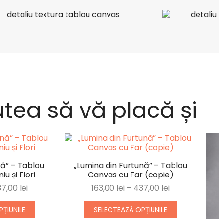
tea să vă placă și
ă” – Tablou
„Lumina din Furtună” – Tablou
u și Flori
Canvas cu Far (copie)
37,00
lei
163,00
lei
–
437,00
lei
ȚIUNILE
SELECTEAZĂ OPȚIUNILE