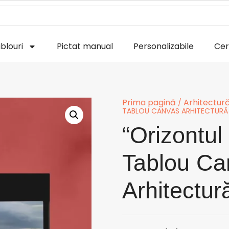
blouri
Pictat manual
Personalizabile
Ce
Prima pagină
Arhitectură
/
TABLOU CANVAS ARHITECTURĂ
“Orizontul 
Tablou Ca
Arhitectur