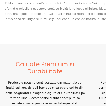
Tablou canvas ce prezintă o fereastră către natură și dezvăluie un p
oferind o priveliște spectaculoasă ce invită la reflecție și liniște. I
birou sau spațiu de relaxare. Cu detalii minuțios redate și o paletă
într-o oază de liniște și frumusețe, aducând un colț de natură în int
Calitate Premium și
Durabilitate
Produsele noastre sunt realizate din materiale de
Fol
înaltă calitate, de poli-bumbac și cu cadre solide din
cerne
lemn, asigurând o susținere sigură și o durabilitate pe
cla
termen lung. Aceste tablouri sunt concepute să
Frum
reziste și să își păstreze aspectul impecabil.
a